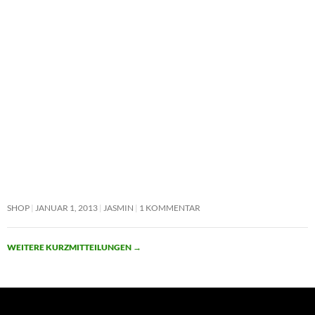
SHOP
JANUAR 1, 2013
JASMIN
1 KOMMENTAR
WEITERE KURZMITTEILUNGEN
→