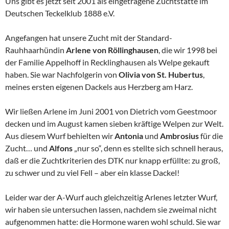
Uns gibt es jetzt seit 2001 als eingetragene Zuchtstätte im
Deutschen Teckelklub 1888 e.V.
Angefangen hat unsere Zucht mit der Standard-
Rauhhaarhündin
Arlene von Röllinghausen
, die wir 1998 bei
der Familie Appelhoff in Recklinghausen als Welpe gekauft
haben. Sie war Nachfolgerin von
Olivia von St. Hubertus
,
meines ersten eigenen Dackels aus Herzberg am Harz.
Wir ließen Arlene im Juni 2001 von Dietrich vom Geestmoor
decken und im August kamen sieben kräftige Welpen zur Welt.
Aus diesem Wurf behielten wir
Antonia
und
Ambrosius
für die
Zucht… und
Alfons
„nur so“, denn es stellte sich schnell heraus,
daß er die Zuchtkriterien des DTK nur knapp erfüllte: zu groß,
zu schwer und zu viel Fell – aber ein klasse Dackel!
Leider war der A-Wurf auch gleichzeitig Arlenes letzter Wurf,
wir haben sie untersuchen lassen, nachdem sie zweimal nicht
aufgenommen hatte: die Hormone waren wohl schuld. Sie war