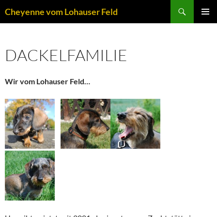
Zum
Suchen
Cheyenne vom Lohauser Feld
Inhalt
PRIMÄR
springen
MENÜ
DACKELFAMILIE
Wir vom Lohauser Feld…