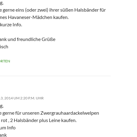
g,
e gerne eins (oder zwei) ihrer süßen Halsbänder für
ines Havaneser-Mädchen kaufen.
kurze Info.
ank und freundliche Grüße
ösch
RTEN
3, 2014 UM 2:20 P.M. UHR
g,
e gerne für unseren Zwergrauhaardackelwelpen
rot , 2 Halsbänder plus Leine kaufen.
 um Info
ank