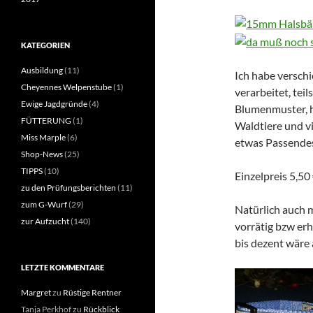
KATEGORIEN
Ausbildung
(11)
Ich habe verschi
Cheyennes Welpenstube
(1)
verarbeitet, tei
Ewige Jagdgründe
(4)
Blumenmuster, h
FÜTTERUNG
(1)
Waldtiere und vi
Miss Marple
(6)
etwas Passendes
Shop-News
(25)
TIPPS
(10)
Einzelpreis 5,50
zu den Prüfungsberichten
(11)
zum G-Wurf
(29)
Natürlich auch 
zur Aufzucht
(140)
vorrätig bzw erhä
bis dezent wäre
LETZTE KOMMENTARE
Margret
zu
Rüstige Rentner
Tanja Perkhof
zu
Rückblick