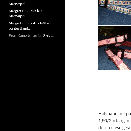
März/April
Margret
zu
Rückblick
März/April
Margret
zu
Frühling läßt sein
buntes Band…
Peter Kumpitch
zu
Nr. 5 lebt…
Halsband mit pas
1,80/2m lang mi
durch diese gest