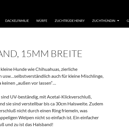
DACKELFAMILIE
WÜRFE
ZUCHTRÜDE HENRY
ZUCHTHÜNDIN
G
AND, 15MM BREITE
kleine Hunde wie Chihuahuas, zierliche
 usw…selbstverständlich auch für kleine Mischlinge,
ja keinen „außen vor lassen“…
 sind UV-beständig, mit Acetal-Klickverschluß,
nd sie sind verstellbar bis ca 30cm Halsweite. Zudem
schluß nicht durch einen Ring friemeln, was
ppeligen Welpen nicht so einfach ist. Ein einfacher
ß und zu ist das Halsband!