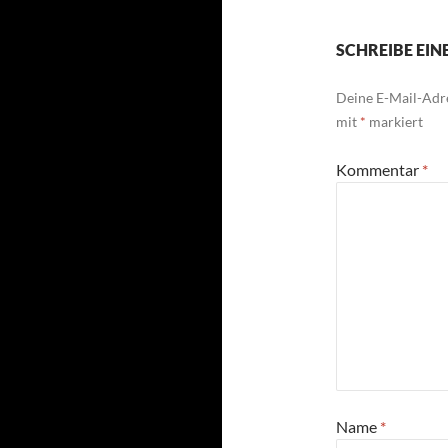
SCHREIBE EI
Deine E-Mail-Adre
mit
*
markiert
Kommentar
*
Name
*