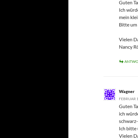
Guten Ta
Ich würd
mein kle
Bitte um 
Vielen D
Nancy R
ANTWO
Wagner
FEBRUAR 1
Guten Ta
ich würd
schwarz- 
Ich bitte
Vielen D