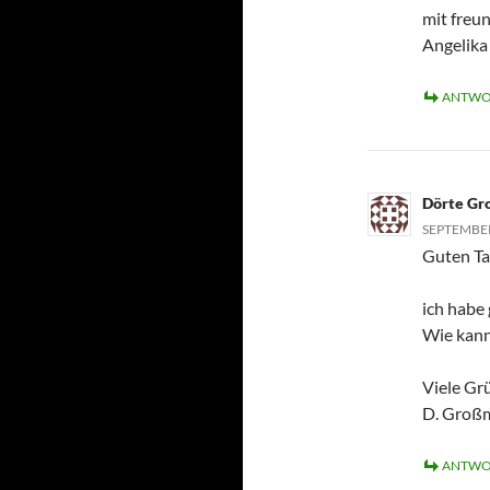
mit freu
Angelik
ANTWO
Dörte G
SEPTEMBER
Guten Ta
ich habe
Wie kann
Viele Gr
D. Groß
ANTWO