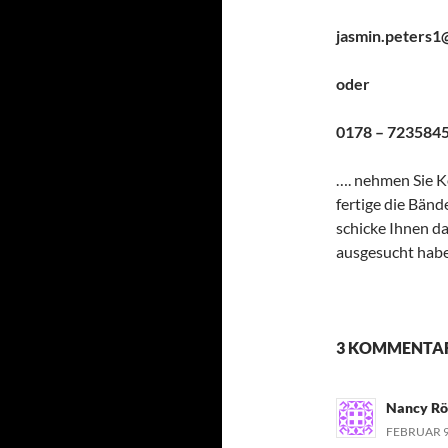
jasmin.peters1
oder
0178 – 723584
…. nehmen Sie Ko
fertige die Bän
schicke Ihnen da
ausgesucht habe
3 KOMMENTAR
Nancy Rö
FEBRUAR 9