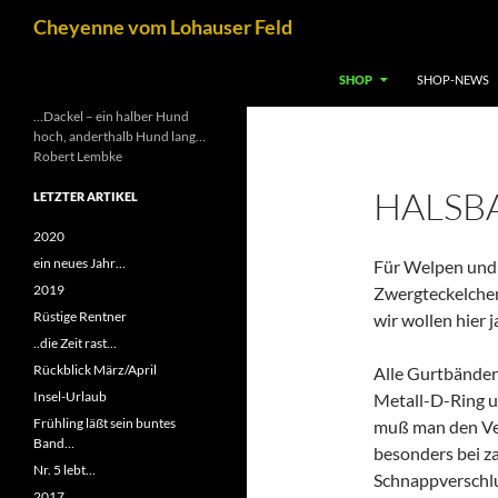
Zum
Suchen
Cheyenne vom Lohauser Feld
Inhalt
springen
SHOP
SHOP-NEWS
…Dackel – ein halber Hund
hoch, anderthalb Hund lang…
Robert Lembke
HALSB
LETZTER ARTIKEL
2020
ein neues Jahr…
Für Welpen und 
2019
Zwergteckelchen
Rüstige Rentner
wir wollen hier 
..die Zeit rast…
Rückblick März/April
Alle Gurtbänder
Insel-Urlaub
Metall-D-Ring u
Frühling läßt sein buntes
muß man den Ver
Band…
besonders bei za
Nr. 5 lebt…
Schnappverschlu
2017