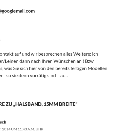
@googlemail.com
5
ntakt auf und wir besprechen alles Weitere; ich
der/Leinen dann nach Ihren Wünschen an ! Bzw
s, was Sie sich hier von den bereits fertigen Modellen
n- so sie denn vorrätig sind- zu…
E ZU „HALSBAND, 15MM BREITE“
sch
, 2014 UM 11:43 A.M. UHR