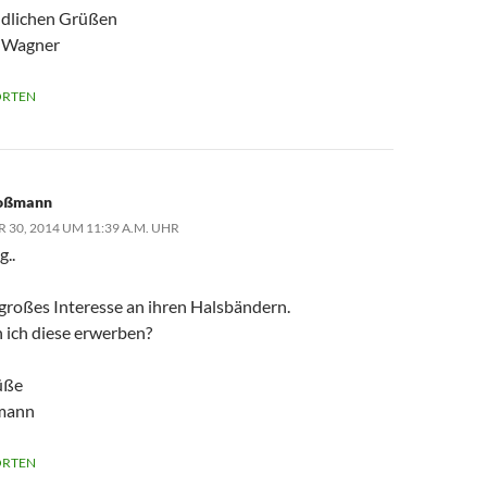
ndlichen Grüßen
a Wagner
RTEN
roßmann
 30, 2014 UM 11:39 A.M. UHR
g..
 großes Interesse an ihren Halsbändern.
 ich diese erwerben?
üße
mann
RTEN