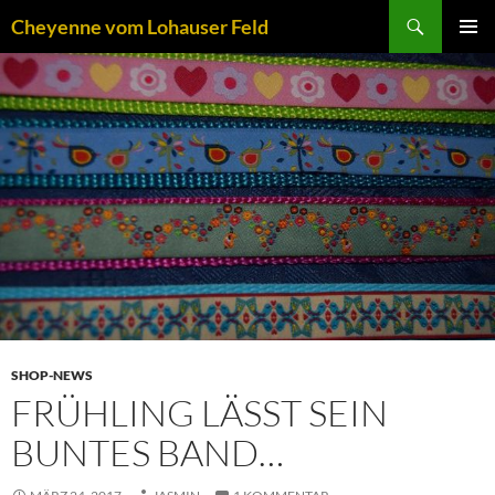
Zum
Suchen
Cheyenne vom Lohauser Feld
Inhalt
PRIMÄR
springen
MENÜ
SHOP-NEWS
FRÜHLING LÄSST SEIN B
UNTES BAND…