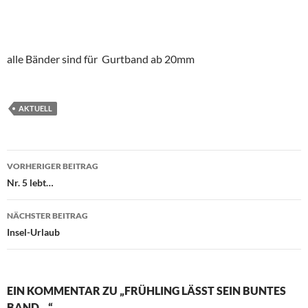
alle Bänder sind für Gurtband ab 20mm
AKTUELL
Beitragsnavigation
VORHERIGER BEITRAG
Nr. 5 lebt…
NÄCHSTER BEITRAG
Insel-Urlaub
EIN KOMMENTAR ZU „FRÜHLING LÄSST SEIN BUNTES B
AND…“