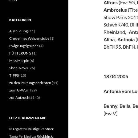
Alfons
(Fw: SG,
Ambrosius
(Tit
Show Paris 2011, 
KATEGORIEN
SchwhK/40, BHP
Ausbildung
(11)
Rheinland,
Ant
Cheyennes Welpenstube
(1)
Alina
,
Antonia
(
Ewige Jagdgründe
(4)
BhFK95, BhFN, 
FÜTTERUNG
(1)
Miss Marple
(6)
Shop-News
(25)
TIPPS
(10)
18.04.2
zu den Prüfungsberichten
(11)
zum G-Wurf
(29)
Antonia vom Loh
zur Aufzucht
(140)
Benny, Bella, Be
(Fw:V)
LETZTE KOMMENTARE
Margret
zu
Rüstige Rentner
Tanja Perkhof
zu
Rückblick