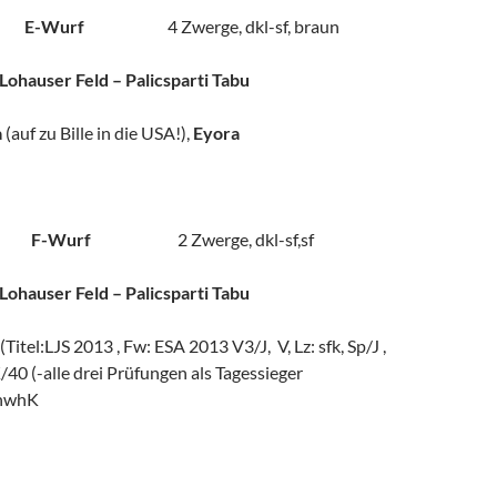
010 E-Wurf
4 Zwerge, dkl-sf, braun
ohauser Feld – Palicsparti Tabu
a
(auf zu Bille in die USA!),
Eyora
012 F-Wurf
2 Zwerge, dkl-sf,sf
ohauser Feld – Palicsparti Tabu
(Titel:LJS 2013 , Fw: ESA 2013 V3/J, V, Lz: sfk, Sp/J ,
40 (-alle drei Prüfungen als Tagessieger
hwhK