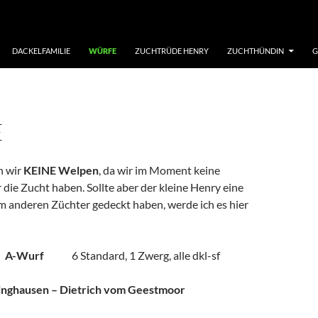
DACKELFAMILIE
WÜRFE
ZUCHTRÜDE HENRY
ZUCHTHÜNDIN
G
E
n wir
KEINE Welpen
, da wir im Moment keine
die Zucht haben. Sollte aber der kleine Henry eine
m anderen Züchter gedeckt haben, werde ich es hier
 A-Wurf
6 Standard, 1 Zwerg, alle dkl-sf
linghausen – Dietrich vom Geestmoor