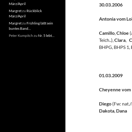
März/April
30.03.2
Margret
zu
Rückblick
März/April
Antonia vom Lo
Margret
zu
Frühling läßt sein
buntes Band…
Camillo
,
Chloe
(
Peter Kumpitch
zu
Nr. 5 lebt…
Teich..),
Clara
,
C
BHPG, BHPS 1,
01.03.2
Cheyenne vom L
Diego
(Fw: nat./
Dakota
,
Dana