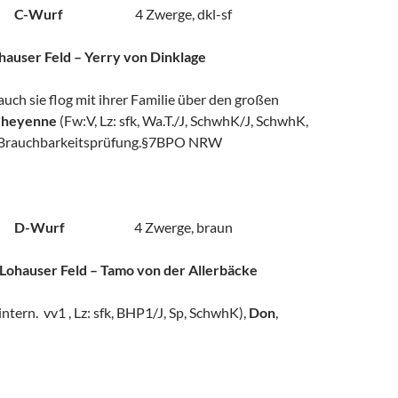
006 C-Wurf
4 Zwerge, dkl-sf
hauser Feld – Yerry von Dinklage
auch sie flog mit ihrer Familie über den großen
heyenne
(Fw:V, Lz: sfk, Wa.T./J, SchwhK/J, SchwhK,
 Brauchbarkeitsprüfung.§7BPO NRW
009 D-Wurf
4 Zwerge, braun
ohauser Feld – Tamo von der Allerbäcke
intern. vv1 , Lz: sfk, BHP1/J, Sp, SchwhK),
Don
,