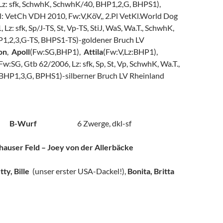
 Lz: sfk, SchwhK, SchwhK/40, BHP1,2,G, BHPS1),
el: VetCh VDH 2010, Fw:V,KöV,, 2.Pl VetKl.World Dog
Lz: sfk, Sp/J-TS, St, Vp-TS, StiJ, WaS, Wa.T., SchwhK,
1,2,3,G-TS, BHPS1-TS)-goldener Bruch LV
on
,
Apoll
(Fw:SG,BHP1),
Attila
(Fw:V,Lz:BHP1),
Fw:SG, Gtb 62/2006, Lz: sfk, Sp, St, Vp, SchwhK, Wa.T.,
BHP1,3,G, BPHS1)-silberner Bruch LV Rheinland
005 B-Wurf
6 Zwerge, dkl-sf
auser Feld – Joey von der Allerbäcke
tty, Bille
(unser erster USA-Dackel!),
Bonita, Britta