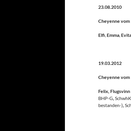
23.08.2
Cheyenne vom L
Elfi
,
Emma
,
Evit
19.03.2
Cheyenne vom L
Felix,
Flugsvinn
BHP-G
,
SchwhK/
bestanden-)
,
Sc