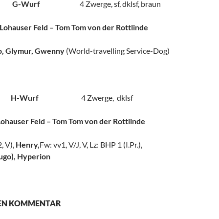
2013 G-Wurf
4 Zwerge, sf, dklsf, braun
ohauser Feld – Tom Tom von der Rottlinde
o, Glymur, Gwenny
(World-travelling Service-Dog)
2016 H-Wurf
4 Zwerge, dklsf
ohauser Feld – Tom Tom von der Rottlinde
, V),
Henry,
Fw: vv1, V/J, V, Lz: BHP 1 (I.Pr.),
ugo), Hyperion
NEN KOMMENTAR