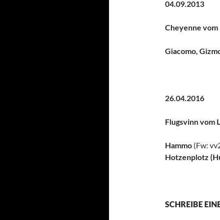
04.09.
Cheyenne vom L
Giacomo, Gizm
26.04.
Flugsvinn vom L
Hammo
(Fw: vv2
Hotzenplotz (H
SCHREIBE EI