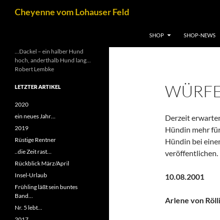
Zum
Suchen
Cheyenne vom Lohauser Feld
Inhalt
springen
SHOP
SHOP-NEWS
…Dackel – ein halber Hund
hoch, anderthalb Hund lang…
Robert Lembke
WÜRF
LETZTER ARTIKEL
2020
ein neues Jahr…
Derzeit erwarte
2019
Hündin mehr für 
Rüstige Rentner
Hündin bei eine
..die Zeit rast…
veröffentlichen.
Rückblick März/April
Insel-Urlaub
10.08.2001
Frühling läßt sein buntes
Band…
Arlene von Röl
Nr. 5 lebt…
2017