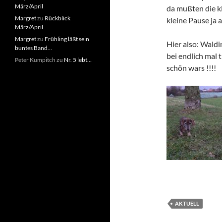
März/April
da mußten die k
Margret
zu
Rückblick
kleine Pause ja 
März/April
Margret
zu
Frühling läßt sein
Hier also: Waldi
buntes Band…
bei endlich mal
Peter Kumpitch
zu
Nr. 5 lebt…
schön wars !!!!
AKTUELL