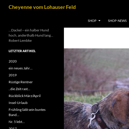
Zum
Suchen
Cheyenne vom Lohauser Feld
Inhalt
springen
SHOP
SHOP-NEWS
…Dackel – ein halber Hund
hoch, anderthalb Hund lang…
Robert Lembke
LETZTER ARTIKEL
2020
ein neues Jahr…
2019
Rüstige Rentner
..die Zeit rast…
Rückblick März/April
Insel-Urlaub
Frühling läßt sein buntes
Band…
Nr. 5 lebt…
2017