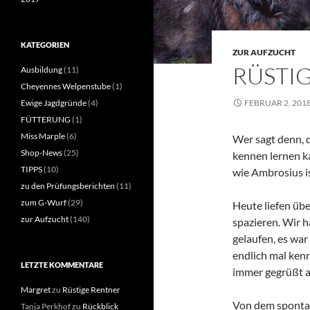
KATEGORIEN
ZUR AUFZUCHT
RÜSTI
Ausbildung
(11)
Cheyennes Welpenstube
(1)
Ewige Jagdgründe
(4)
FEBRUAR 2, 201
FÜTTERUNG
(1)
Miss Marple
(6)
Wer sagt denn, 
Shop-News
(25)
kennen lernen k
TIPPS
(10)
wie Ambrosius i
zu den Prüfungsberichten
(11)
zum G-Wurf
(29)
Heute liefen übe
zur Aufzucht
(140)
spazieren. Wir 
gelaufen, es war
endlich mal ken
LETZTE KOMMENTARE
immer gegrüßt a
Margret
zu
Rüstige Rentner
Von dem spontane
Tanja Perkhof
zu
Rückblick