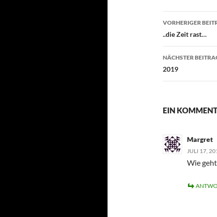
Beitragsn
VORHERIGER BEIT
..die Zeit rast…
NÄCHSTER BEITRA
2019
EIN KOMMENT
Margret
JULI 17, 2
Wie geht
ANTWO