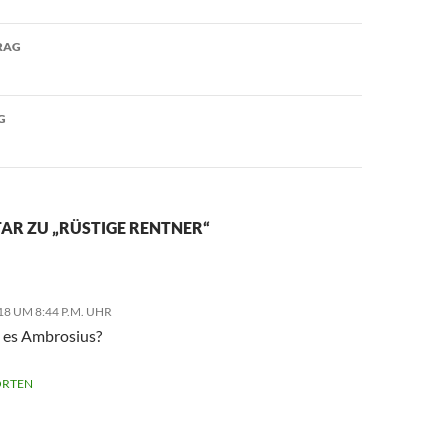
avigation
RAG
G
AR ZU „RÜSTIGE RENTNER“
018 UM 8:44 P.M. UHR
 es Ambrosius?
RTEN