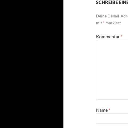
SCHREIBE EI
Deine E-Mail-Adre
mit
*
markiert
Kommentar
*
Name
*