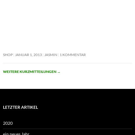
SHOP
JANUAR 1, 2013
JASMIN
1 KOMMENTAR
WEITERE KURZMITTEILUNGEN
→
LETZTER ARTIKEL
2020
ein neues Jahr…