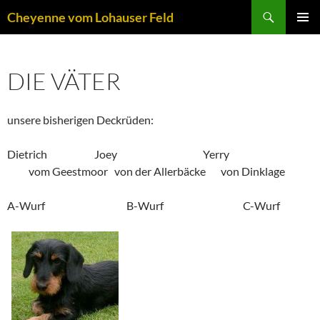
Zum
Suchen
Cheyenne vom Lohauser Feld
Inhalt
PRIMÄR
springen
MENÜ
DIE VÄTER
unsere bisherigen Deckrüden:
Dietrich Joey Yerry
vom Geestmoor von der Allerbäcke von Dinklage
A-Wurf B-Wurf C-Wurf