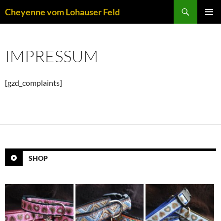
Zum
Suchen
Cheyenne vom Lohauser Feld
Inhalt
PRIMÄR
springen
MENÜ
IMPRESSUM
[gzd_complaints]
SHOP