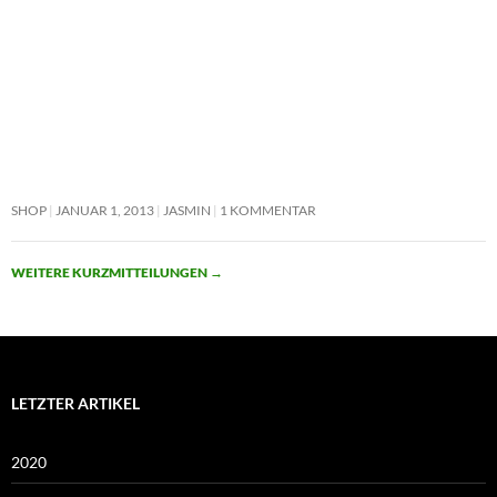
SHOP
JANUAR 1, 2013
JASMIN
1 KOMMENTAR
WEITERE KURZMITTEILUNGEN
→
LETZTER ARTIKEL
2020