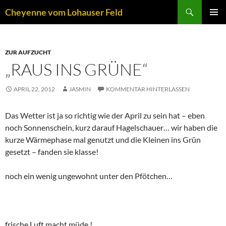
Zum
Suchen
Cheyenne vom Lohauser Feld
Inhalt
PRIMÄR
springen
MENÜ
ZUR AUFZUCHT
„RAUS INS GRÜNE“
APRIL 22, 2012
JASMIN
KOMMENTAR HINTERLASSEN
Das Wetter ist ja so richtig wie der April zu sein hat – eben
noch Sonnenschein, kurz darauf Hagelschauer… wir haben die
kurze Wärmephase mal genutzt und die Kleinen ins Grün
gesetzt – fanden sie klasse!
noch ein wenig ungewohnt unter den Pfötchen…
frische Luft macht müde !