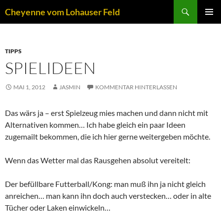
Zum
Suchen
Cheyenne vom Lohauser Feld
Inhalt
PRIMÄR
springen
MENÜ
TIPPS
SPIELIDEEN
MAI 1, 2012
JASMIN
KOMMENTAR HINTERLASSEN
Das wärs ja – erst Spielzeug mies machen und dann nicht mit
Alternativen kommen…
Ich habe gleich ein paar Ideen
zugemailt bekommen, die ich hier gerne weitergeben möchte.
Wenn das Wetter mal das Rausgehen absolut vereitelt:
Der befüllbare Futterball/Kong: man muß ihn ja nicht gleich
anreichen… man kann ihn doch auch verstecken… oder in alte
Tücher oder Laken einwickeln…