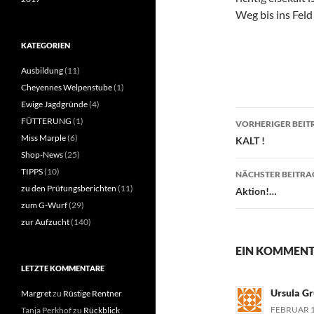
Weg bis ins Fel
KATEGORIEN
Ausbildung
(11)
Cheyennes Welpenstube
(1)
Ewige Jagdgründe
(4)
Beitragsn
FÜTTERUNG
(1)
VORHERIGER BEIT
Miss Marple
(6)
KALT !
Shop-News
(25)
TIPPS
(10)
NÄCHSTER BEITRA
zu den Prüfungsberichten
(11)
Aktion!…
zum G-Wurf
(29)
zur Aufzucht
(140)
EIN KOMMENT
LETZTE KOMMENTARE
Ursula G
Margret
zu
Rüstige Rentner
FEBRUAR 1
Tanja Perkhof
zu
Rückblick