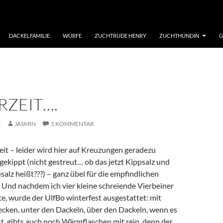
DACKELFAMILIE
WÜRFE
ZUCHTRÜDE HENRY
ZUCHTHÜNDIN
G
RZEIT….
3
JASMIN
1 KOMMENTAR
eit – leider wird hier auf Kreuzungen geradezu
gekippt (nicht gestreut… ob das jetzt Kippsalz und
salz heißt???) – ganz übel für die empfindlichen
 Und nachdem ich vier kleine schreiende Vierbeiner
te, wurde der UlfBo winterfest ausgestattet: mit
cken, unter den Dackeln, über den Dackeln, wenn es
 ist, gibts auch noch Wärmflaschen mit rein, denn der