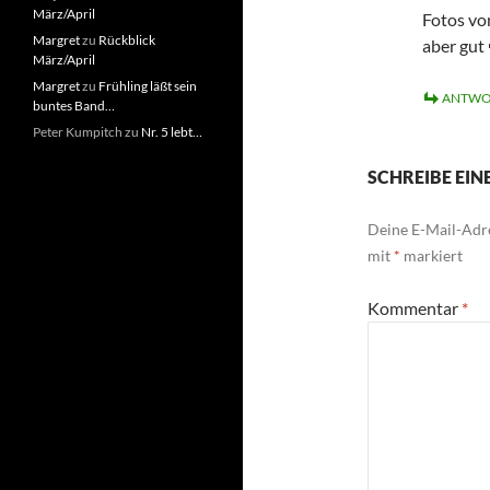
März/April
Fotos von
Margret
zu
Rückblick
aber gut 
März/April
Margret
zu
Frühling läßt sein
ANTWO
buntes Band…
Peter Kumpitch
zu
Nr. 5 lebt…
SCHREIBE EI
Deine E-Mail-Adre
mit
*
markiert
Kommentar
*