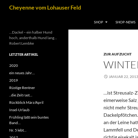
Zum
Suchen
Cheyenne vom Lohauser Feld
Inhalt
springen
SHOP
SHOP-NEWS
…Dackel – ein halber Hund
hoch, anderthalb Hund lang…
Robert Lembke
ZUR AUFZUCHT
LETZTER ARTIKEL
WINTE
2020
ein neues Jahr…
JANUAR 22, 201
2019
Rüstige Rentner
…ist Streusalz-Z
..die Zeit rast…
eimerweise Salz 
Rückblick März/April
nicht mehr Streu
Insel-Urlaub
Dackelpfötchen.
Frühling läßt sein buntes
an der Leine hat
Band…
Lammfell und De
Nr. 5 lebt…
richtig eisekalt
2017