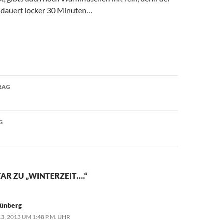
d dauert locker 30 Minuten…
avigation
RAG
G
AR ZU „WINTERZEIT….“
rünberg
3, 2013 UM 1:48 P.M. UHR