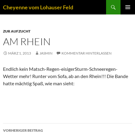
Zum
Suchen
Cheyenne vom Lohauser Feld
Inhalt
PRIMÄR
springen
MENÜ
ZUR AUFZUCHT
AM RHEIN
MÄRZ 1, 2013
JASMIN
KOMMENTAR HINTERLASSEN
Endlich kein Matsch-Regen-eisigerSturm-Schneeregen-
Wetter mehr! Runter vom Sofa, ab an den Rhein!!! Die Bande
hatte mächtig Spaß, wie man sieht:
Beitragsnavigation
VORHERIGER BEITRAG