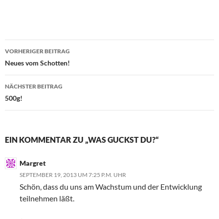
Beitragsnavigation
VORHERIGER BEITRAG
Neues vom Schotten!
NÄCHSTER BEITRAG
500g!
EIN KOMMENTAR ZU „WAS GUCKST DU?“
Margret
SEPTEMBER 19, 2013 UM 7:25 P.M. UHR
Schön, dass du uns am Wachstum und der Entwicklung
teilnehmen läßt.