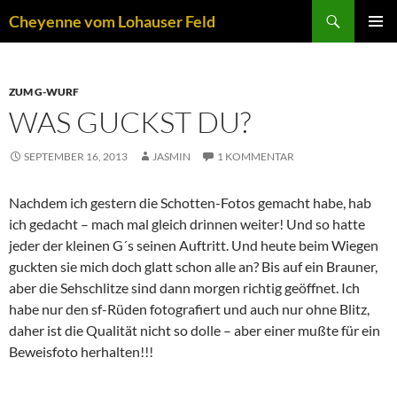
Zum
Suchen
Cheyenne vom Lohauser Feld
Inhalt
PRIMÄR
springen
MENÜ
ZUM G-WURF
WAS GUCKST DU?
SEPTEMBER 16, 2013
JASMIN
1 KOMMENTAR
Nachdem ich gestern die Schotten-Fotos gemacht habe, hab
ich gedacht – mach mal gleich drinnen weiter! Und so hatte
jeder der kleinen G´s seinen Auftritt. Und heute beim Wiegen
guckten sie mich doch glatt schon alle an? Bis auf ein Brauner,
aber die Sehschlitze sind dann morgen richtig geöffnet. Ich
habe nur den sf-Rüden fotografiert und auch nur ohne Blitz,
daher ist die Qualität nicht so dolle – aber einer mußte für ein
Beweisfoto herhalten!!!