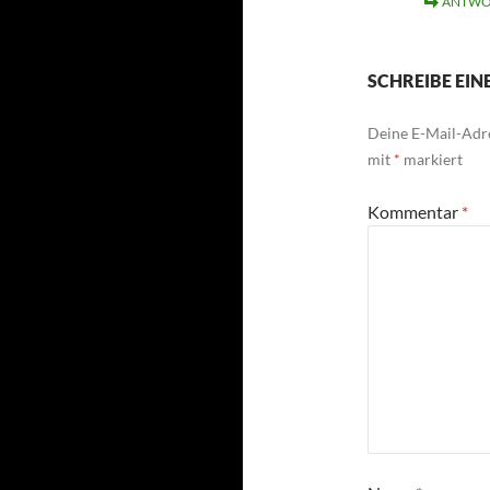
ANTWO
SCHREIBE EI
Deine E-Mail-Adre
mit
*
markiert
Kommentar
*