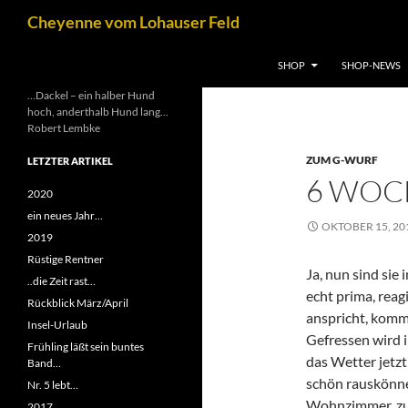
Zum
Suchen
Cheyenne vom Lohauser Feld
Inhalt
springen
SHOP
SHOP-NEWS
…Dackel – ein halber Hund
hoch, anderthalb Hund lang…
Robert Lembke
ZUM G-WURF
LETZTER ARTIKEL
6 WOC
2020
ein neues Jahr…
OKTOBER 15, 20
2019
Rüstige Rentner
Ja, nun sind sie
..die Zeit rast…
echt prima, rea
Rückblick März/April
anspricht, komm
Insel-Urlaub
Gefressen wird i
Frühling läßt sein buntes
das Wetter jetzt
Band…
schön rauskönne
Nr. 5 lebt…
Wohnzimmer, zum
2017