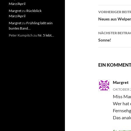
März/April
Beitragsn
Margret
zu
Rückblick
VORHERIGER BEIT
März/April
Neues aus Welpe
Margret
zu
Frühling läßt sein
buntes Band…
NÄCHSTER BEITRA
Peter Kumpitch
zu
Nr. 5 lebt…
Sonne!
EIN KOMMENT
Margret
OKTOBER 2
Miss Marp
Wer hat 
Fernsehg
Das anal