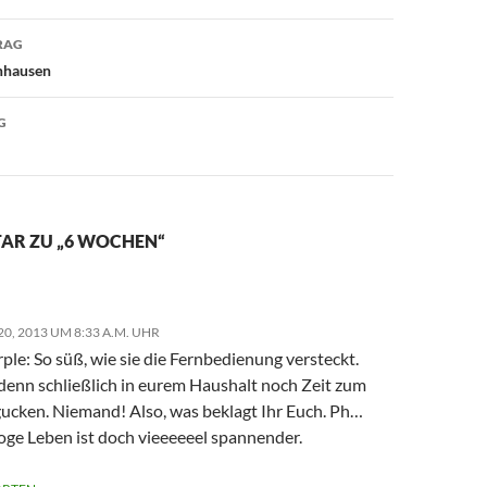
avigation
RAG
nhausen
G
AR ZU „6 WOCHEN“
0, 2013 UM 8:33 A.M. UHR
le: So süß, wie sie die Fernbedienung versteckt.
denn schließlich in eurem Haushalt noch Zeit zum
ucken. Niemand! Also, was beklagt Ihr Euch. Ph…
oge Leben ist doch vieeeeeel spannender.