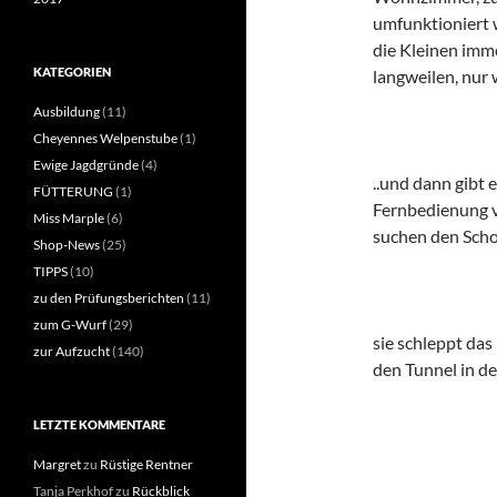
umfunktioniert 
die Kleinen imme
KATEGORIEN
langweilen, nur w
Ausbildung
(11)
Cheyennes Welpenstube
(1)
Ewige Jagdgründe
(4)
..und dann gibt
FÜTTERUNG
(1)
Fernbedienung vo
Miss Marple
(6)
suchen den Scho
Shop-News
(25)
TIPPS
(10)
zu den Prüfungsberichten
(11)
zum G-Wurf
(29)
sie schleppt da
zur Aufzucht
(140)
den Tunnel in d
LETZTE KOMMENTARE
Margret
zu
Rüstige Rentner
Tanja Perkhof
zu
Rückblick