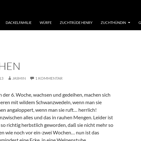
DACKELFAMILIE
WÜRFE
ZUCHTRÜDE HENRY
ZUCHTHÜNDIN
G
HEN
13
JASMIN
1 KOMMENTAR
 in der 6. Woche, wachsen und gedeihen, machen sich
gieren mit wildem Schwanzwedeln, wenn man sie
en angaloppert, wenn man sie ruft… herrlich!
nzwischen alles und das in rauhen Mengen. Leider ist
 so richtig herbstlich geworden, daß sie nicht mehr so
n wie noch vor ein-zwei Wochen… nun ist das
indest eine Ecke, in eine Welpenstube