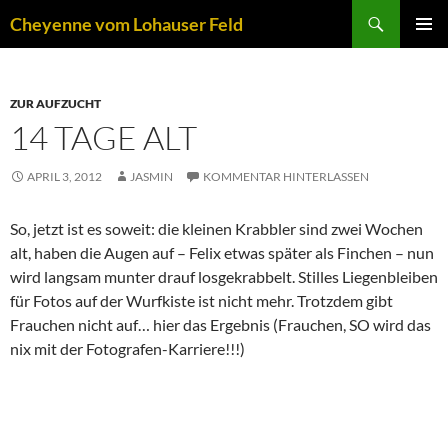
Zum
Suchen
Cheyenne vom Lohauser Feld
Inhalt
PRIMÄR
springen
MENÜ
ZUR AUFZUCHT
14 TAGE ALT
APRIL 3, 2012
JASMIN
KOMMENTAR HINTERLASSEN
So, jetzt ist es soweit: die kleinen Krabbler sind zwei Wochen
alt, haben die Augen auf – Felix etwas später als Finchen – nun
wird langsam munter drauf losgekrabbelt. Stilles Liegenbleiben
für Fotos auf der Wurfkiste ist nicht mehr. Trotzdem gibt
Frauchen nicht auf… hier das Ergebnis (Frauchen, SO wird das
nix mit der Fotografen-Karriere!!!)