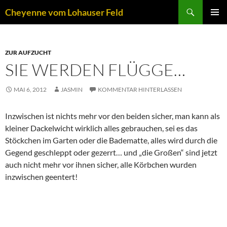
Zum
Suchen
Cheyenne vom Lohauser Feld
Inhalt
PRIMÄR
springen
MENÜ
ZUR AUFZUCHT
SIE WERDEN FLÜGGE…
MAI 6, 2012
JASMIN
KOMMENTAR HINTERLASSEN
Inzwischen ist nichts mehr vor den beiden sicher, man kann als
kleiner Dackelwicht wirklich alles gebrauchen, sei es das
Stöckchen im Garten oder die Badematte, alles wird durch die
Gegend geschleppt oder gezerrt… und „die Großen“ sind jetzt
auch nicht mehr vor ihnen sicher, alle Körbchen wurden
inzwischen geentert!