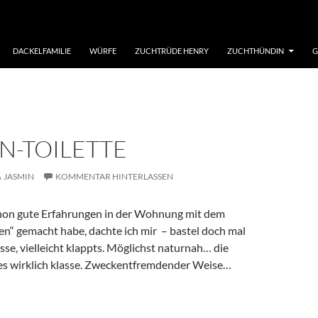
DACKELFAMILIE
WÜRFE
ZUCHTRÜDE HENRY
ZUCHTHÜNDIN
G
N-TOILETTE
JASMIN
KOMMENTAR HINTERLASSEN
hon gute Erfahrungen in der Wohnung mit dem
n“ gemacht habe, dachte ich mir – bastel doch mal
asse, vielleicht klappts. Möglichst naturnah… die
s wirklich klasse. Zweckentfremdender Weise…