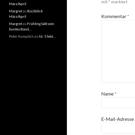
mit
*
markiert
März/April
Margret
zu
Rückblick
Kommentar
*
März/April
Margret
zu
Frühling läßt sein
buntes Band…
Peter Kumpitch
zu
Nr. 5 lebt…
Name
*
E-Mail-Adresse