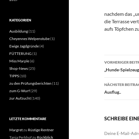
nachdem das „un
KATEGORIEN
die Terrasse ver
aufs Töpfchen zu
Ausbildung
(11)
Cheyennes Welpenstube
(1)
Ewige Jagdgründe
(4)
FÜTTERUNG
(1)
Beitragsn
Miss Marple
(6)
VORHERIGER BEIT
Shop-News
(25)
„Hunde-Spielzeug
TIPPS
(10)
zu den Prüfungsberichten
(11)
NÄCHSTER BEITRA
zum G-Wurf
(29)
Ausflug..
zur Aufzucht
(140)
SCHREIBE EI
LETZTE KOMMENTARE
Margret
zu
Rüstige Rentner
Deine E-Mail-Adre
Tanja Perkhof
zu
Rückblick