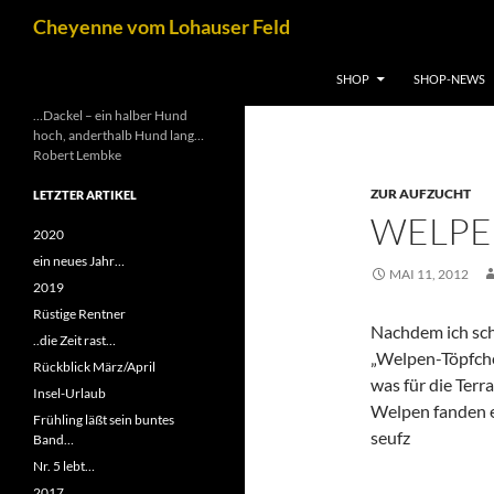
Zum
Suchen
Cheyenne vom Lohauser Feld
Inhalt
springen
SHOP
SHOP-NEWS
…Dackel – ein halber Hund
hoch, anderthalb Hund lang…
Robert Lembke
ZUR AUFZUCHT
LETZTER ARTIKEL
WELPE
2020
ein neues Jahr…
MAI 11, 2012
2019
Rüstige Rentner
Nachdem ich sc
..die Zeit rast…
„Welpen-Töpfche
Rückblick März/April
was für die Terr
Insel-Urlaub
Welpen fanden e
Frühling läßt sein buntes
seufz
Band…
Nr. 5 lebt…
2017