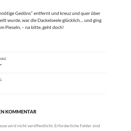
nötige Gedöns“ entfernt und kreuz und quer über
teilt wurde, war die Dackelseele glücklich… und ging
m Pieseln, – na bitte, geht doch!
avigation
RAG
“
G
NEN KOMMENTAR
sse wird nicht veröffentlicht.
Erforderliche Felder sind