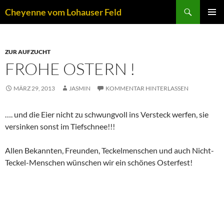
Zum
Suchen
Cheyenne vom Lohauser Feld
Inhalt
PRIMÄR
springen
MENÜ
ZUR AUFZUCHT
FROHE OSTERN !
MÄRZ 29, 2013
JASMIN
KOMMENTAR HINTERLASSEN
…. und die Eier nicht zu schwungvoll ins Versteck werfen, sie
versinken sonst im Tiefschnee!!!
Allen Bekannten, Freunden, Teckelmenschen und auch Nicht-
Teckel-Menschen wünschen wir ein schönes Osterfest!