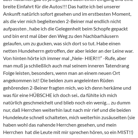
breite Einfahrt für die Autos!!! Das hatte ich bei unserer
Ankunft natürlch sofort gesehen und im erstbesten Moment,
als die vier mich begleitenden 2-Beiner mal endlich nicht
aufpassten , habe ich die Gelegenheit beim Schopfe gepackt
und bin erst mal über den Weg zu den Nachbarhäusern
gelaufen, um zu gucken, was sich dort so tut. Habe einen
netten Hundeherrn getroffen, der aber leider an der Leine war.
Von hinten hörte ich immer mal „Nele- HIER!!!“ -Rufe, aber
man muß ja schließlich auch mal seinem inneren Tatendrang
Folge leisten, besonders, wenn man an einem neuen Ort
angekommen ist! Die beiden zum angeleinten Rüden
gehörenden 2-Beiner fragten mich, wo ich denn herkäme und
was für eine HÜBSCHE ich doch sei.. da fühlte ich mich
natürlich geschmeichelt und blieb noch ein wenig… zu dumm
nur, daß Herrchen weiterhin laut nach mir rief und die beiden
Hundeleute schnell schalteten, mich weiterhin zusäuselten (sie
haben wohl das nahende Herrchen gesehen, und mein
Herrchen hat die Leute mit mir sprechen hören, so ein MIST!!)