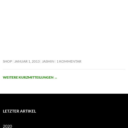
SHOP
JANUAR 1, 2013
JASMIN
1 KOMMENTAR
WEITERE KURZMITTEILUNGEN
→
LETZTER ARTIKEL
2020