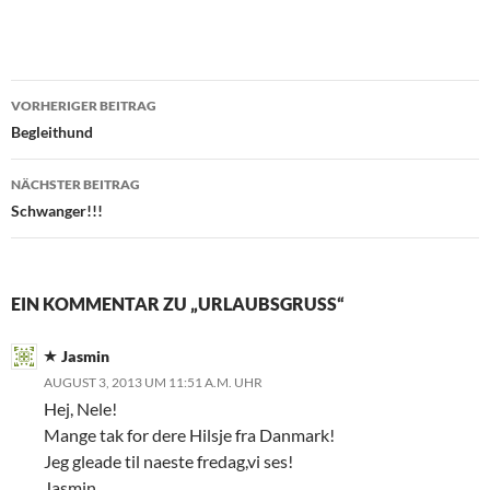
Beitragsnavigation
VORHERIGER BEITRAG
Begleithund
NÄCHSTER BEITRAG
Schwanger!!!
EIN KOMMENTAR ZU „URLAUBSGRUSS“
Jasmin
AUGUST 3, 2013 UM 11:51 A.M. UHR
Hej, Nele!
Mange tak for dere Hilsje fra Danmark!
Jeg gleade til naeste fredag,vi ses!
Jasmin