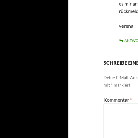
es mir an
rückmeld
verena
ANTWO
SCHREIBE EI
Deine E-Mail-Adre
mit
*
markiert
Kommentar
*