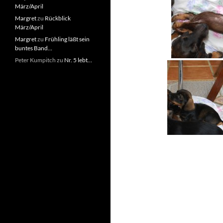
März/April
Margret
zu
Rückblick
März/April
Margret
zu
Frühling läßt sein
buntes Band…
Peter Kumpitch
zu
Nr. 5 lebt…