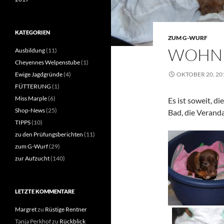
KATEGORIEN
ZUM G-WURF
WOHN
Ausbildung
(11)
Cheyennes Welpenstube
(1)
OKTOBER 20, 20
Ewige Jagdgründe
(4)
FÜTTERUNG
(1)
Miss Marple
(6)
Es ist soweit, d
Shop-News
(25)
Bad, die Veran
TIPPS
(10)
zu den Prüfungsberichten
(11)
zum G-Wurf
(29)
zur Aufzucht
(140)
LETZTE KOMMENTARE
Margret
zu
Rüstige Rentner
Tanja Perkhof
zu
Rückblick