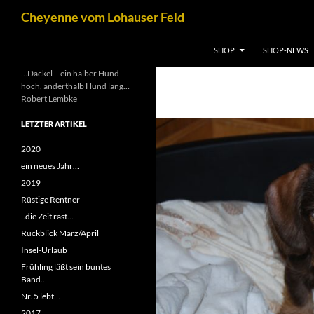
Zum
Suchen
Cheyenne vom Lohauser Feld
Inhalt
springen
SHOP
SHOP-NEWS
…Dackel – ein halber Hund
hoch, anderthalb Hund lang…
Robert Lembke
LETZTER ARTIKEL
2020
ein neues Jahr…
2019
Rüstige Rentner
..die Zeit rast…
Rückblick März/April
Insel-Urlaub
Frühling läßt sein buntes
Band…
Nr. 5 lebt…
2017