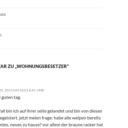
avigation
RAG
G
AR ZU „WOHNUNGSBESETZER“
5, 2013 UM 10:01 A.M. UHR
 guten tag.
all bin ich auf ihrer seite gelandet und bin von diesen
geistert. jetzt meien frage: habe alle welpen bereits
ntes, neues zu hause? vor allem der braune racker hat