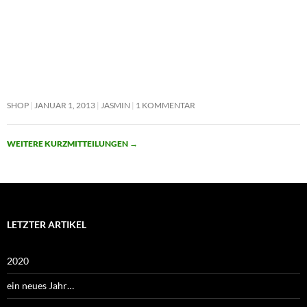
SHOP
JANUAR 1, 2013
JASMIN
1 KOMMENTAR
WEITERE KURZMITTEILUNGEN
→
LETZTER ARTIKEL
2020
ein neues Jahr…