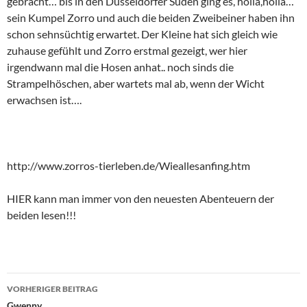
gebracht… bis in den Düsseldorfer Süden ging es, holla,holla…
sein Kumpel Zorro und auch die beiden Zweibeiner haben ihn
schon sehnsüchtig erwartet. Der Kleine hat sich gleich wie
zuhause gefühlt und Zorro erstmal gezeigt, wer hier
irgendwann mal die Hosen anhat.. noch sinds die
Strampelhöschen, aber wartets mal ab, wenn der Wicht
erwachsen ist….
http://www.zorros-tierleben.de/Wieallesanfing.htm
HIER kann man immer von den neuesten Abenteuern der
beiden lesen!!!
Beitragsnavigation
VORHERIGER BEITRAG
Gwenny