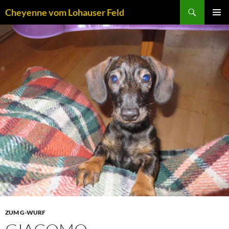
Zum
Suchen
Cheyenne vom Lohauser Feld
Inhalt
PRIMÄR
springen
MENÜ
ZUM G-WURF