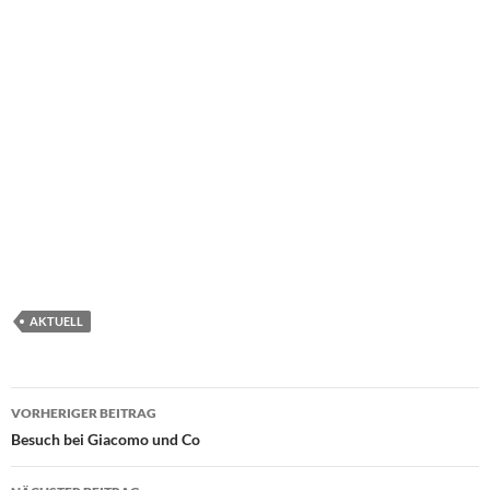
AKTUELL
Beitragsnavigation
VORHERIGER BEITRAG
Besuch bei Giacomo und Co