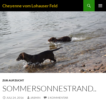
Zum
Suchen
Cheyenne vom Lohauser Feld
Inhalt
PRIMÄR
springen
MENÜ
ZUR AUFZUCHT
SOMMERSONNESTRAND..
JULI 24, 2016
JASMIN
1 KOMMENTAR