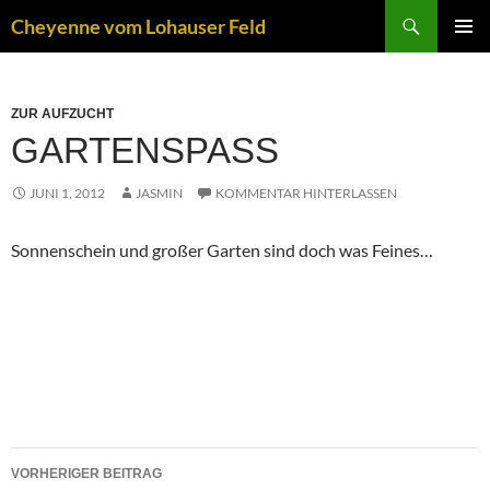
Zum
Suchen
Cheyenne vom Lohauser Feld
Inhalt
PRIMÄR
springen
MENÜ
ZUR AUFZUCHT
GARTENSPASS
JUNI 1, 2012
JASMIN
KOMMENTAR HINTERLASSEN
Sonnenschein und großer Garten sind doch was Feines…
Beitragsnavigation
VORHERIGER BEITRAG