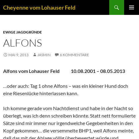
Zum
Suchen
Cheyenne vom Lohauser Feld
Inhalt
PRIMÄR
springen
MENÜ
EWIGE JAGDGRÜNDE
ALFONS
MAI 9, 2013
JASMIN
6 KOMMENTARE
Alfons vom Lohauser Feld
10.08.2001 – 08.05.2013
…oder auch: Tag 1 ohne Alfons – was ein kleiner Hund doch
eine Riesenlücke hinterlassen kann.
Ich komme gerade vom Nachtdienst und habe in der Nacht so
überlegt, was ich denn schreiben könnte. Statt nett formulierte
Sätze sind mir immer nur irgendwelche Gegebenheiten in den
Kopf gekommen… die versemmelte BHP1, weil Alfons meinte,
daß das mit der Ablage völlig überbewertet würde und