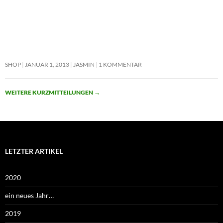
SHOP
JANUAR 1, 2013
JASMIN
1 KOMMENTAR
WEITERE KURZMITTEILUNGEN
→
LETZTER ARTIKEL
2020
ein neues Jahr…
2019