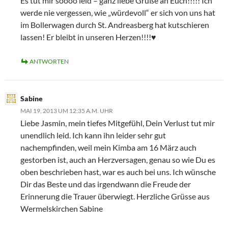
Es tut mir soooo leid – ganz liebe Grüße an Euch!!!!! Ich
werde nie vergessen, wie „würdevoll“ er sich von uns hat
im Bollerwagen durch St. Andreasberg hat kutschieren
lassen! Er bleibt in unseren Herzen!!!!♥
ANTWORTEN
Sabine
MAI 19, 2013 UM 12:35 A.M. UHR
Liebe Jasmin, mein tiefes Mitgefühl, Dein Verlust tut mir
unendlich leid. Ich kann ihn leider sehr gut
nachempfinden, weil mein Kimba am 16 März auch
gestorben ist, auch an Herzversagen, genau so wie Du es
oben beschrieben hast, war es auch bei uns. Ich wünsche
Dir das Beste und das irgendwann die Freude der
Erinnerung die Trauer überwiegt. Herzliche Grüsse aus
Wermelskirchen Sabine