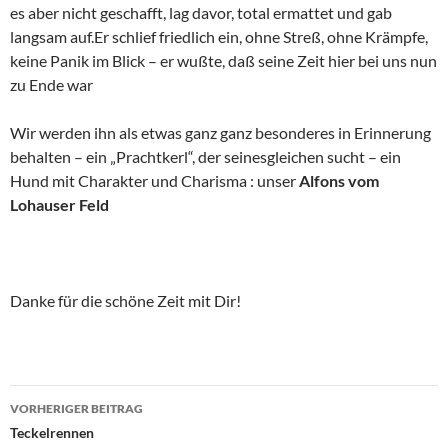
es aber nicht geschafft, lag davor, total ermattet und gab
langsam auf.Er schlief friedlich ein, ohne Streß, ohne Krämpfe,
keine Panik im Blick – er wußte, daß seine Zeit hier bei uns nun
zu Ende war
Wir werden ihn als etwas ganz ganz besonderes in Erinnerung
behalten – ein „Prachtkerl“, der seinesgleichen sucht – ein
Hund mit Charakter und Charisma : unser
Alfons vom
Lohauser Feld
Danke für die schöne Zeit mit Dir!
Beitragsnavigation
VORHERIGER BEITRAG
Teckelrennen