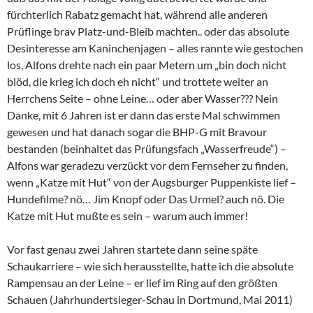
fürchterlich Rabatz gemacht hat, während alle anderen
Prüflinge brav Platz-und-Bleib machten.. oder das absolute
Desinteresse am Kaninchenjagen – alles rannte wie gestochen
los, Alfons drehte nach ein paar Metern um „bin doch nicht
blöd, die krieg ich doch eh nicht“ und trottete weiter an
Herrchens Seite – ohne Leine… oder aber Wasser??? Nein
Danke, mit 6 Jahren ist er dann das erste Mal schwimmen
gewesen und hat danach sogar die BHP-G mit Bravour
bestanden (beinhaltet das Prüfungsfach „Wasserfreude“) –
Alfons war geradezu verzückt vor dem Fernseher zu finden,
wenn „Katze mit Hut“ von der Augsburger Puppenkiste lief –
Hundefilme? nö… Jim Knopf oder Das Urmel? auch nö. Die
Katze mit Hut mußte es sein – warum auch immer!
Vor fast genau zwei Jahren startete dann seine späte
Schaukarriere – wie sich herausstellte, hatte ich die absolute
Rampensau an der Leine – er lief im Ring auf den größten
Schauen (Jahrhundertsieger-Schau in Dortmund, Mai 2011)