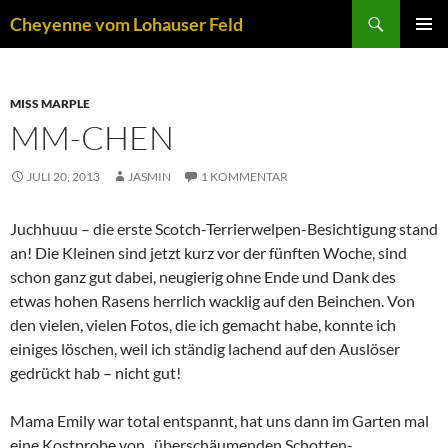
Zum
Suchen
Cheyenne vom Lohauser Feld
Inhalt
PRIMÄR
springen
MENÜ
MISS MARPLE
MM-CHEN
JULI 20, 2013
JASMIN
1 KOMMENTAR
Juchhuuu – die erste Scotch-Terrierwelpen-Besichtigung stand
an! Die Kleinen sind jetzt kurz vor der fünften Woche, sind
schon ganz gut dabei, neugierig ohne Ende und Dank des
etwas hohen Rasens herrlich wacklig auf den Beinchen. Von
den vielen, vielen Fotos, die ich gemacht habe, konnte ich
einiges löschen, weil ich ständig lachend auf den Auslöser
gedrückt hab – nicht gut!
Mama Emily war total entspannt, hat uns dann im Garten mal
eine Kostprobe von „überschäumenden Schotten-