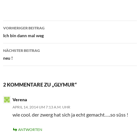
Beitragsnavigation
VORHERIGER BEITRAG
Ich bin dann mal weg
NÄCHSTER BEITRAG
neu !
2 KOMMENTARE ZU „GLYMUR“
Verena
APRIL 14, 2014 UM 7:13 A.M. UHR
wie cool. der zwerg hat sich ja echt gemacht…..so süss !
ANTWORTEN