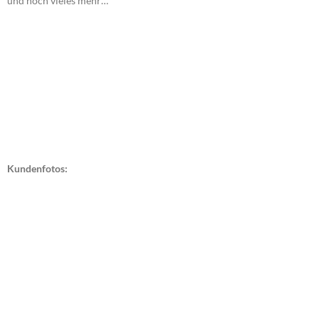
und noch vieles mehr…
Kundenfotos: