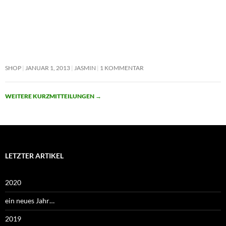
SHOP
JANUAR 1, 2013
JASMIN
1 KOMMENTAR
WEITERE KURZMITTEILUNGEN
→
LETZTER ARTIKEL
2020
ein neues Jahr…
2019