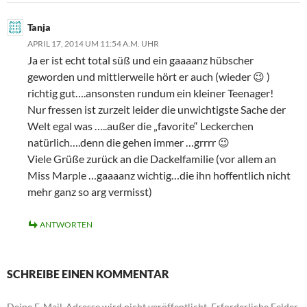
Tanja
APRIL 17, 2014 UM 11:54 A.M. UHR
Ja er ist echt total süß und ein gaaaanz hübscher
geworden und mittlerweile hört er auch (wieder 😉 )
richtig gut….ansonsten rundum ein kleiner Teenager!
Nur fressen ist zurzeit leider die unwichtigste Sache der
Welt egal was …..außer die „favorite“ Leckerchen
natürlich….denn die gehen immer …grrrr 😉
Viele Grüße zurück an die Dackelfamilie (vor allem an
Miss Marple …gaaaanz wichtig…die ihn hoffentlich nicht
mehr ganz so arg vermisst)
ANTWORTEN
SCHREIBE EINEN KOMMENTAR
Deine E-Mail-Adresse wird nicht veröffentlicht.
Erforderliche Felder