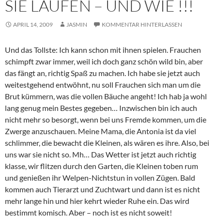
SIE LAUFEN – UND WIE !!!
APRIL 14, 2009
JASMIN
KOMMENTAR HINTERLASSEN
Und das Tollste: Ich kann schon mit ihnen spielen. Frauchen
schimpft zwar immer, weil ich doch ganz schön wild bin, aber
das fängt an, richtig Spaß zu machen. Ich habe sie jetzt auch
weitestgehend entwöhnt, nu soll Frauchen sich man um die
Brut kümmern, was die vollen Bäuche angeht! Ich hab ja wohl
lang genug mein Bestes gegeben… Inzwischen bin ich auch
nicht mehr so besorgt, wenn bei uns Fremde kommen, um die
Zwerge anzuschauen. Meine Mama, die Antonia ist da viel
schlimmer, die bewacht die Kleinen, als wären es ihre. Also, bei
uns war sie nicht so. Mh… Das Wetter ist jetzt auch richtig
klasse, wir flitzen durch den Garten, die Kleinen toben rum
und genießen ihr Welpen-Nichtstun in vollen Zügen. Bald
kommen auch Tierarzt und Zuchtwart und dann ist es nicht
mehr lange hin und hier kehrt wieder Ruhe ein. Das wird
bestimmt komisch. Aber – noch ist es nicht soweit!