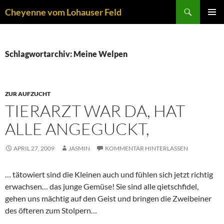
Zum
Suchen
Cheyenne vom Lohauser Feld
Inhalt
PRIMÄR
springen
MENÜ
Schlagwortarchiv: Meine Welpen
ZUR AUFZUCHT
TIERARZT WAR DA, HAT
ALLE ANGEGUCKT,
APRIL 27, 2009
JASMIN
KOMMENTAR HINTERLASSEN
… tätowiert sind die Kleinen auch und fühlen sich jetzt richtig
erwachsen… das junge Gemüse! Sie sind alle qietschfidel,
gehen uns mächtig auf den Geist und bringen die Zweibeiner
des öfteren zum Stolpern…