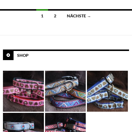
Beitragsnavigation
1
2
NÄCHSTE →
SHOP