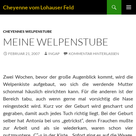
Zum
Suchen
Cheyenne vom Lohauser Feld
Inhalt
PRIMÄR
springen
MENÜ
CHEYENNES WELPENSTUBE
MEINE WELPENSTUBE
FEBRUAR 21, 2007
INGAP
KOMMENTAR HINTERLASSEN
Zwei Wochen, bevor der große Augenblick kommt, wird die
Welpenkiste aufgebaut, wo sich die werdende Mutter
schonmal häuslich einrichten kann. Für die anderen ist der
Bereich tabu, auch wenn gerne mal vorsichtig die Nase
reingesteckt wird. Kurz vor der Geburt wird gescharrt und
gegraben, damit auch jedes Tuch richtig liegt. Bei der Geburt
selber hat Antonia bei uns „getrickst“, denn Frauchen mußte
zur Arbeit und als sie wiederkam, waren schon vier
putzmuntere „C“-s in der Kiste. Sofort ging es auf die Waage,