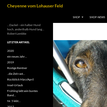
Zum
Suchen
Cheyenne vom Lohauser Feld
Inhalt
springen
SHOP
SHOP-NEWS
…Dackel – ein halber Hund
hoch, anderthalb Hund lang…
Robert Lembke
LETZTER ARTIKEL
2020
ein neues Jahr…
2019
Rüstige Rentner
..die Zeit rast…
Rückblick März/April
Insel-Urlaub
Frühling läßt sein buntes
Band…
Nr. 5 lebt…
2017