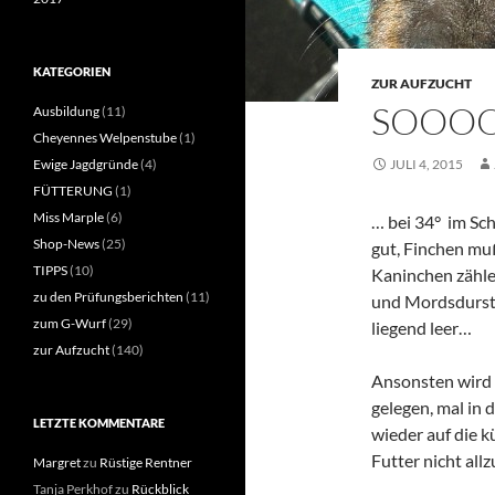
KATEGORIEN
ZUR AUFZUCHT
SOOOO
Ausbildung
(11)
Cheyennes Welpenstube
(1)
Ewige Jagdgründe
(4)
JULI 4, 2015
FÜTTERUNG
(1)
Miss Marple
(6)
… bei 34° im Sch
Shop-News
(25)
gut, Finchen mu
TIPPS
(10)
Kaninchen zähle
zu den Prüfungsberichten
(11)
und Mordsdurst 
zum G-Wurf
(29)
liegend leer…
zur Aufzucht
(140)
Ansonsten wird h
gelegen, mal in 
LETZTE KOMMENTARE
wieder auf die k
Futter nicht al
Margret
zu
Rüstige Rentner
Tanja Perkhof
zu
Rückblick