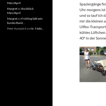
März/April
Spaziergänge fin
Margret
zu
Rückblick
Uhr morgens ist
März/April
und so lauf ich
Margret
zu
Frühling läßt sein
mir die kleinen 
buntes Band…
Ulfbo-Transport 
Peter Kumpitch
zu
Nr. 5 lebt…
kühles Lüftchen…
40° in der Sonne