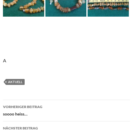
A
AKTUELL
Beitragsnavigation
VORHERIGER BEITRAG
soooo heiss…
NÄCHSTER BEITRAG